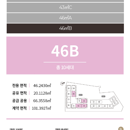
43㎡C
46㎡A
46㎡B