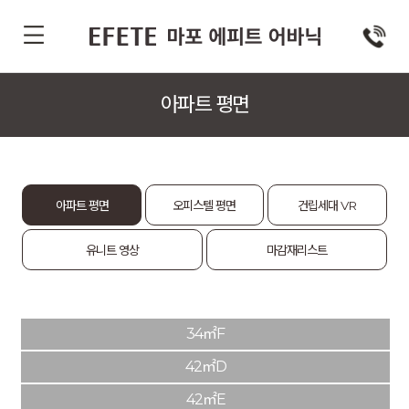
아파트 평면
아파트 평면
오피스텔 평면
건립세대 VR
유니트 영상
마감재리스트
34㎡F
42㎡D
42㎡E